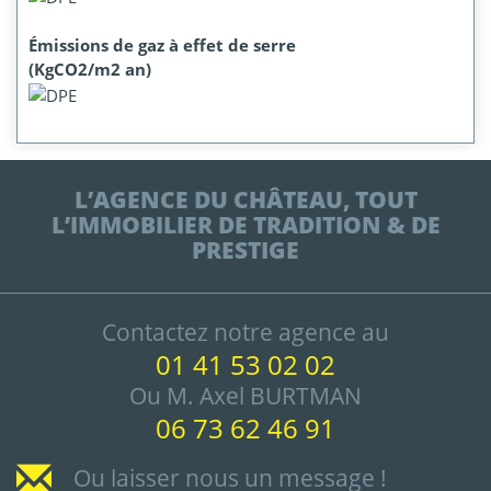
Émissions de gaz à effet de serre
(KgCO2/m2 an)
L’AGENCE DU CHÂTEAU, TOUT
L’IMMOBILIER DE TRADITION & DE
PRESTIGE
Contactez notre agence au
01 41 53 02 02
Ou M. Axel BURTMAN
06 73 62 46 91
Ou laisser nous un message !