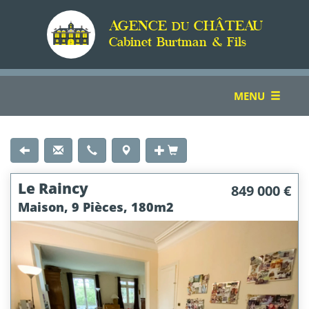
AGENCE
CHÂTEAU
DU
Cabinet Burtman & Fils
TOGGLE
MENU
NAVIGATION
Le Raincy
849 000 €
Maison, 9 Pièces, 180m2