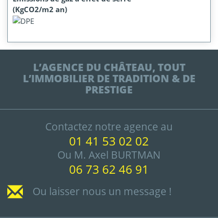
(KgCO2/m2 an)
L’AGENCE DU CHÂTEAU, TOUT
L’IMMOBILIER DE TRADITION & DE
PRESTIGE
Contactez notre agence au
01 41 53 02 02
Ou M. Axel BURTMAN
06 73 62 46 91
Ou laisser nous un message !