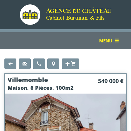
AGENCE
CHÂTEAU
DU
Cabinet Burtman & Fils
TOGGLE
MENU
NAVIGATION
Villemomble
549 000 €
Maison, 6 Pièces, 100m2