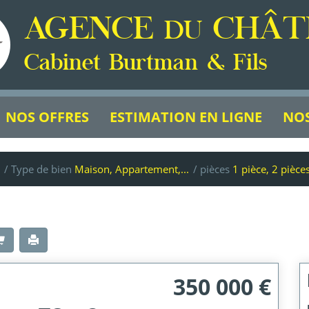
AGENCE
CHÂT
DU
Cabinet Burtman & Fils
NOS OFFRES
ESTIMATION EN LIGNE
NOS
/ Type de bien
Maison, Appartement,...
/ pièces
1 pièce, 2 pièces
350 000 €