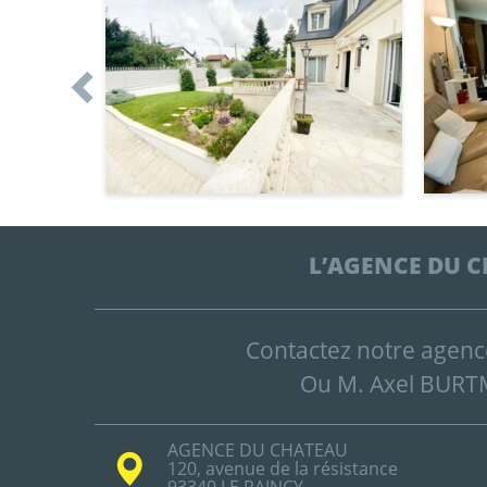
L’AGENCE DU C
Contactez notre agen
Ou M. Axel BUR
AGENCE DU CHATEAU
120, avenue de la résistance
93340 LE RAINCY