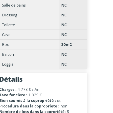
1 Salle de bains
NC
1 Dressing
NC
1 Toilette
NC
1 Cave
NC
1 Box
30m2
1 Balcon
NC
1 Loggia
NC
Détails
Charges :
4 778 € / An
Taxe foncière :
1 929 €
Bien soumis à la copropriété :
oui
Procédure dans la copropriété :
non
Nombre de lots dans la coproriété:
8