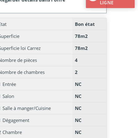
LIGNE
Etat
Bon état
Superficie
78m2
Superficie loi Carrez
78m2
Nombre de pièces
4
Nombre de chambres
2
1 Entrée
NC
1 Salon
NC
1 Salle à manger/Cuisine
NC
1 Dégagement
NC
2 Chambre
NC