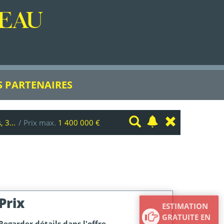
EAU
 PARTENAIRES
, 3...
/ Prix max.
1 400 000 €
Prix
ESTIMATION
GRATUITE EN
Regarder détails dans l'offre