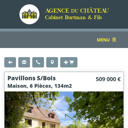
AGENCE
CHÂTEAU
DU
Cabinet Burtman & Fils
TOGGLE
MENU
NAVIGATION
Pavillons S/bois
509 000 €
Maison, 6 Pièces, 134m2