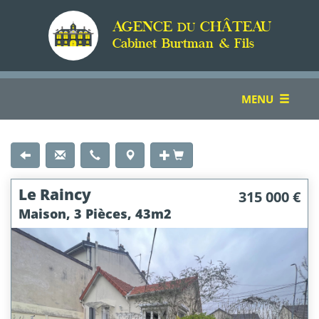
AGENCE
CHÂTEAU
DU
Cabinet Burtman & Fils
TOGGLE
MENU
NAVIGATION
Le Raincy
315 000 €
Maison, 3 Pièces, 43m2