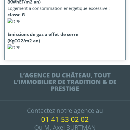
(KWhEF/m2 an)
Logement à consommation énergétique excessive :
classe G
Émissions de gaz à effet de serre
(KgCO2/m2 an)
L’AGENCE DU CHÂTEAU, TOUT
L’IMMOBILIER DE TRADITION & DE
PRESTIGE
Contactez notre agence au
01 41 53 02 02
Ou M. Axel BURTMAN